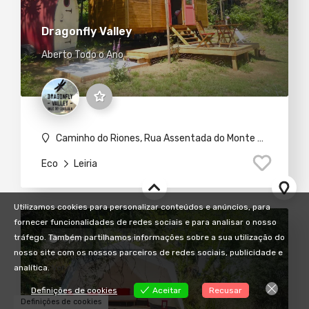
Dragonfly Valley
Aberto Todo o Ano
Caminho do Riones, Rua Assentada do Monte de Areia, Vale do Barco, 3270-157 Pedrogão Grande
Eco
Leiria
Utilizamos cookies para personalizar conteúdos e anúncios, para
fornecer funcionalidades de redes sociais e para analisar o nosso
tráfego. Também partilhamos informações sobre a sua utilização do
Open
Featured
nosso site com os nossos parceiros de redes sociais, publicidade e
analítica.
Ver mais
Definições de cookies
Aceitar
Recusar
Definições de cookies