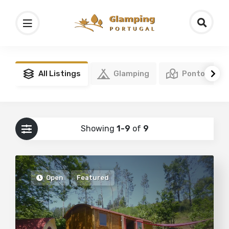
All Listings
Glamping
Pontos de I
Showing
1-9
of
9
Open
Featured