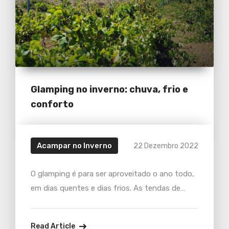
Glamping no inverno: chuva, frio e
conforto
Acampar no Inverno
22 Dezembro 2022
O glamping é para ser aproveitado o ano todo,
em dias quentes e dias frios. As tendas de
glamping conseguem bons níveis de conforto
menos no pico do inverno.
Read Article