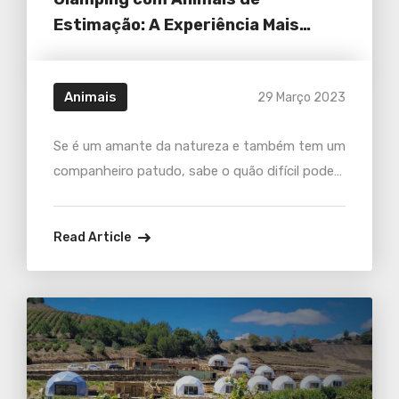
Estimação: A Experiência Mais
Selvagem da sua Vida (e...
Animais
29 Março 2023
Se é um amante da natureza e também tem um
companheiro patudo, sabe o quão difícil pode
ser encontrar alojamentos que aceitem animais
de estimação. Mas, e se eu lhe disser que existe
Read Article
uma opção que combina o melhor dos dois
mundos: acampa