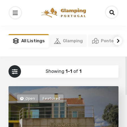
All Listings
Glamping
Pontos de I
Showing
1-1
of
1
Open
Featured