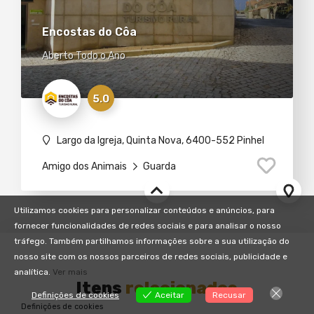
Encostas do Côa
Aberto Todo o Ano
5.0
Largo da Igreja, Quinta Nova, 6400-552 Pinhel
Amigo dos Animais
Guarda
Utilizamos cookies para personalizar conteúdos e anúncios, para
fornecer funcionalidades de redes sociais e para analisar o nosso
tráfego. Também partilhamos informações sobre a sua utilização do
nosso site com os nossos parceiros de redes sociais, publicidade e
analítica.
Ver mais
Itens
relacionados
Definições de cookies
Aceitar
Recusar
Definições de cookies