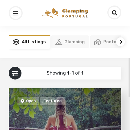
All Listings
Glamping
Pontos de I
Showing
1-1
of
1
Open
Featured