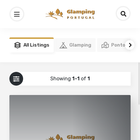
All Listings
Glamping
Pontos de I
Showing
1-1
of
1