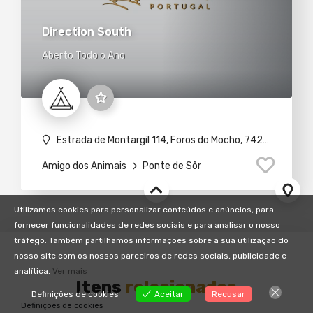
Direction South
Aberto Todo o Ano
Estrada de Montargil 114, Foros do Mocho, 7425-015 Montargil
Amigo dos Animais
Ponte de Sôr
Utilizamos cookies para personalizar conteúdos e anúncios, para
fornecer funcionalidades de redes sociais e para analisar o nosso
tráfego. Também partilhamos informações sobre a sua utilização do
nosso site com os nossos parceiros de redes sociais, publicidade e
analítica.
Ver mais
Itens
relacionados
Definições de cookies
Aceitar
Recusar
Definições de cookies