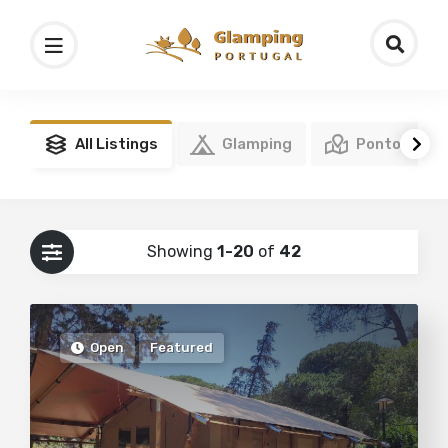
All Listings
Glamping
Pontos de I
Showing
1-20
of
42
Open
Featured
4