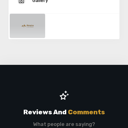
Gallery
Reviews And
Comments
What people are saying?