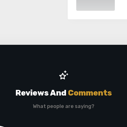
Reviews And
Comments
What people are saying?