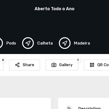
Aberto Todo o Ano
Pods
Calheta
Madeira
0
1
Share
Gallery
QR Co
Description