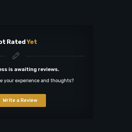
ot Rated
Yet
ess is awaiting reviews.
re your experience and thoughts?
Write a Review