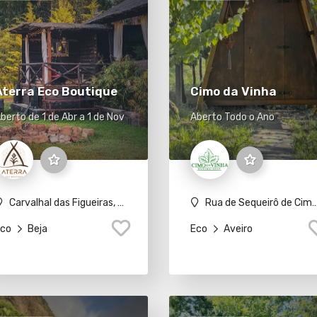
Aterra Eco Boutique
Cimo da Vinha
berto de 1 de Abr a 1 de Nov
Aberto Todo o Ano
Carvalhal das Figueiras, Corgo da Casca, 7630-635 São Teotónio
Rua de Sequeirô de Cima 290, Real, 4550-694 Castelo de Paiva
co
Beja
Eco
Aveiro