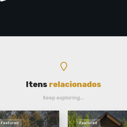
Itens
relacionados
Keep exploring...
Featured
Featured