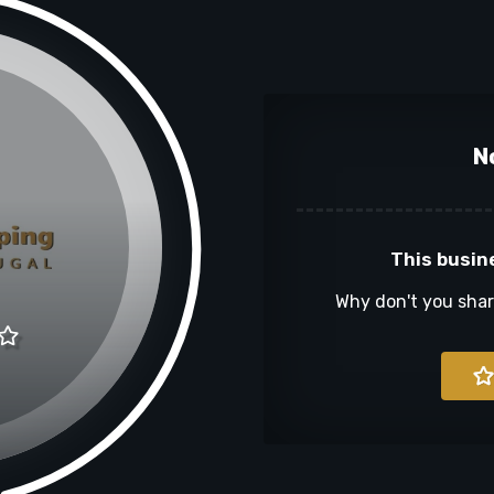
N
This busin
Why don't you sha