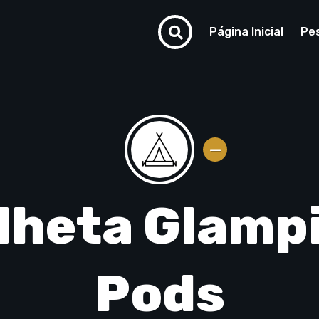
Página Inicial
Pe
lheta Glamp
Pods