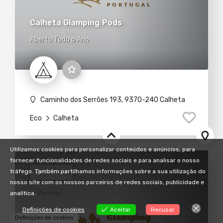
Calheta Glamping Pods
Aberto Todo o Ano
Caminho dos Serrões 193, 9370-240 Calheta
Eco
Calheta
Utilizamos cookies para personalizar conteúdos e anúncios, para
fornecer funcionalidades de redes sociais e para analisar o nosso
tráfego. Também partilhamos informações sobre a sua utilização do
Closed
nosso site com os nossos parceiros de redes sociais, publicidade e
analítica.
Ver mais
Definições de cookies
Aceitar
Recusar
Definições de cookies