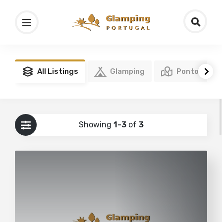
All Listings
Glamping
Pontos de I
Showing
1-3
of
3