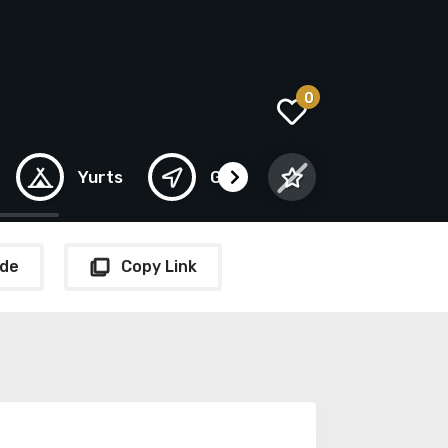
0
Yurts
Guarda
Gouveia
de
Copy Link