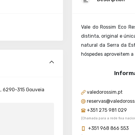
Vale do Rossim Eco Re
distinta, original e úni
natural da Serra da Es
hóspedes aproveitem a 
Inform
a, 6290-315 Gouveia
valedorossim.pt
reservas@valedoros
+351 275 981 029
(Chamada para a rede fixa nacio
+351 968 866 553