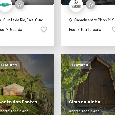
Quinta da Rio, Faia, Guarda
Canada entre Picos 11, São Mateus da Calheta, 9700-567 Angra do Heroísmo
co
Guarda
Eco
Ilha Terceira
Featured
Featured
Canto das Fontes
Cimo da Vinha
berto Todo o Ano
Aberto Todo o Ano