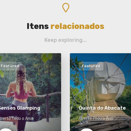
Itens
relacionados
Keep exploring...
Featured
Featured
Senses Glamping
Quinta do Abacate
berto Todo o Ano
Aberto Todo o Ano