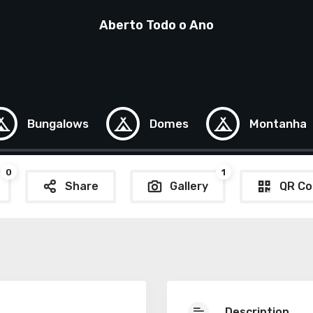
Aberto Todo o Ano
Bungalows
Domes
Montanha
0
1
Share
Gallery
QR Co
Description