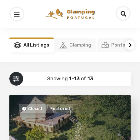
All Listings
Glamping
Pontos de I
Showing
1-13
of
13
Closed
Featured