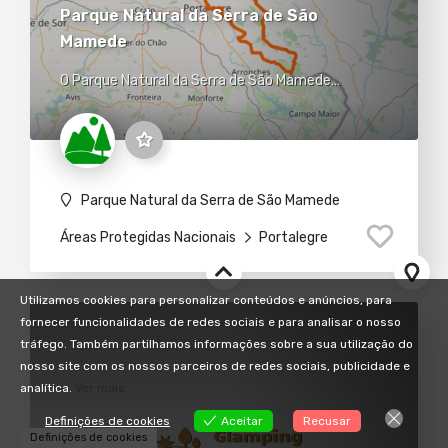
Parque Natural da Serra de São
Mamede
O Parque Natural da Serra de São Mamede
(PNSSM) é uma área protegida portuguesa,
situada na Serra de São Mamede, na região
fronteiriça do nordeste Alentejano. Ocupa uma
área aproximada de 56000ha, distribuídos por
Parque Natural da Serra de São Mamede
Áreas Protegidas Nacionais
Portalegre
Utilizamos cookies para personalizar conteúdos e anúncios, para
fornecer funcionalidades de redes sociais e para analisar o nosso
tráfego. Também partilhamos informações sobre a sua utilização do
nosso site com os nossos parceiros de redes sociais, publicidade e
analítica.
Ver mais
Definições de cookies
Aceitar
Recusar
Definições de cookies