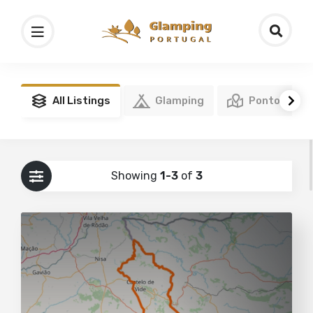
All Listings
Glamping
Pontos de I
Showing
1-3
of
3