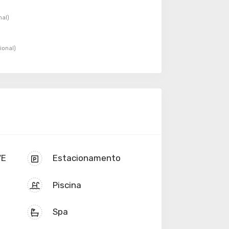
nal)
ional)
VE
Estacionamento
Piscina
Spa