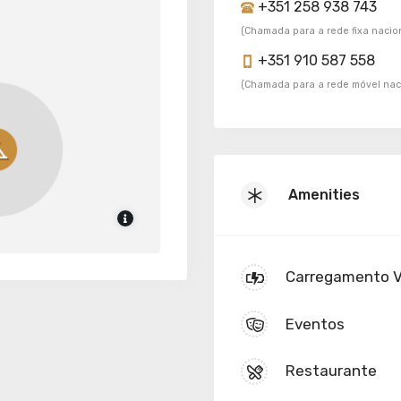
+351 258 938 743
(Chamada para a rede fixa nacio
+351 910 587 558
(Chamada para a rede móvel nac
Amenities
Carregamento 
Eventos
Restaurante