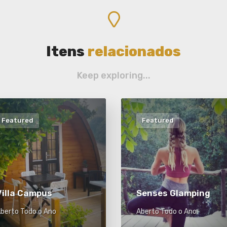
Itens
relacionados
Keep exploring...
Featured
Featured
Villa Campus
Senses Glamping
berto Todo o Ano
Aberto Todo o Ano