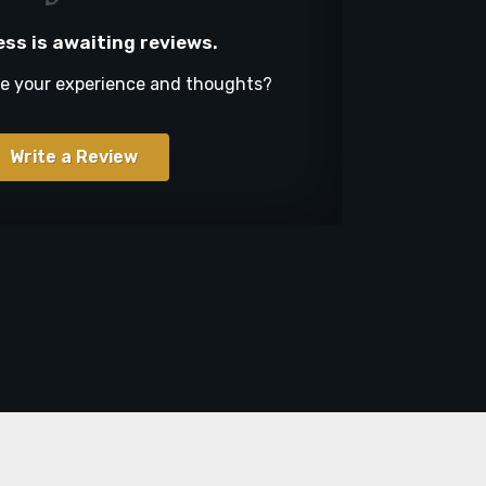
ess is awaiting reviews.
re your experience and thoughts?
Write a Review